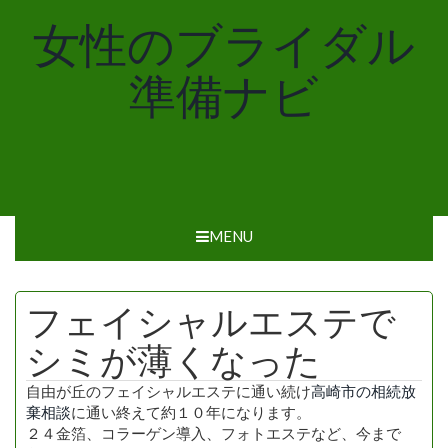
Skip
女性のブライダル
to
content
準備ナビ
MENU
フェイシャルエステで
シミが薄くなった
自由が丘のフェイシャルエステに通い続け
高崎市の相続放
棄相談
に通い終えて約１０年になります。
２４金箔、コラーゲン導入、フォトエステなど、今まで