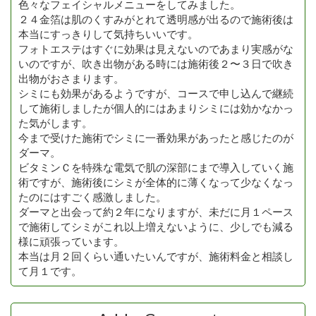
色々なフェイシャルメニューをしてみました。
２４金箔は肌のくすみがとれて透明感が出るので施術後は
本当にすっきりして気持ちいいです。
フォトエステはすぐに効果は見えないのであまり実感がな
いのですが、吹き出物がある時には施術後２〜３日で吹き
出物がおさまります。
シミにも効果があるようですが、コースで申し込んで継続
して施術しましたが個人的にはあまりシミには効かなかっ
た気がします。
今まで受けた施術でシミに一番効果があったと感じたのが
ダーマ。
ビタミンＣを特殊な電気で肌の深部にまで導入していく施
術ですが、施術後にシミが全体的に薄くなって少なくなっ
たのにはすごく感激しました。
ダーマと出会って約２年になりますが、未だに月１ペース
で施術してシミがこれ以上増えないように、少しでも減る
様に頑張っています。
本当は月２回くらい通いたいんですが、施術料金と相談し
て月１です。